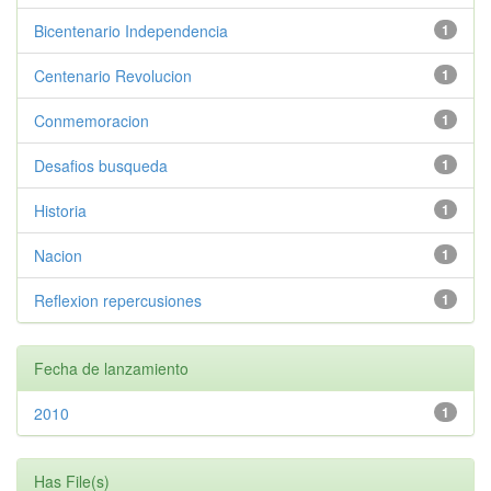
Bicentenario Independencia
1
Centenario Revolucion
1
Conmemoracion
1
Desafios busqueda
1
Historia
1
Nacion
1
Reflexion repercusiones
1
Fecha de lanzamiento
2010
1
Has File(s)