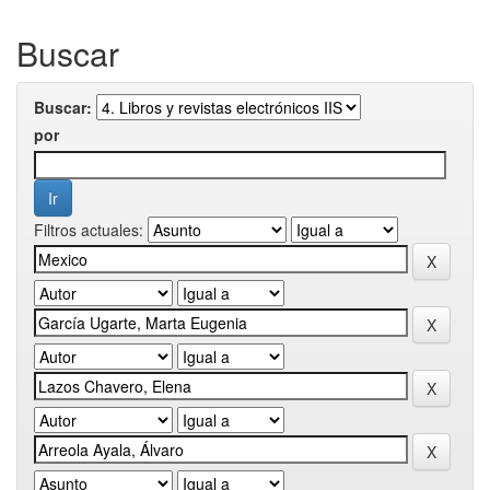
Buscar
Buscar:
por
Filtros actuales: