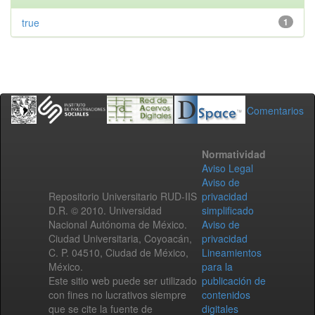
true
1
Comentarios
Normatividad
Aviso Legal
Aviso de
Repositorio Universitario RUD-IIS
privacidad
D.R. © 2010. Universidad
simplificado
Nacional Autónoma de México.
Aviso de
Ciudad Universitaria, Coyoacán,
privacidad
C. P. 04510, Ciudad de México,
Lineamientos
México.
para la
Este sitio web puede ser utilizado
publicación de
con fines no lucrativos siempre
contenidos
que se cite la fuente de
digitales