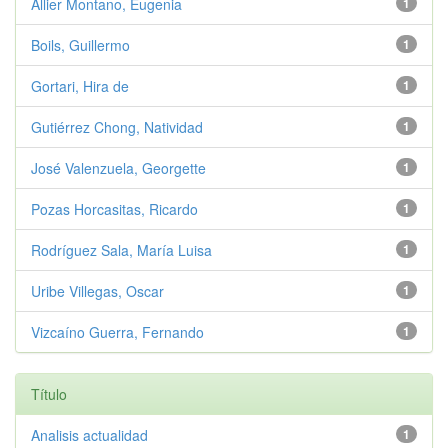
Allier Montano, Eugenia
1
Boils, Guillermo
1
Gortari, Hira de
1
Gutiérrez Chong, Natividad
1
José Valenzuela, Georgette
1
Pozas Horcasitas, Ricardo
1
Rodríguez Sala, María Luisa
1
Uribe Villegas, Oscar
1
Vizcaíno Guerra, Fernando
1
Título
Analisis actualidad
1