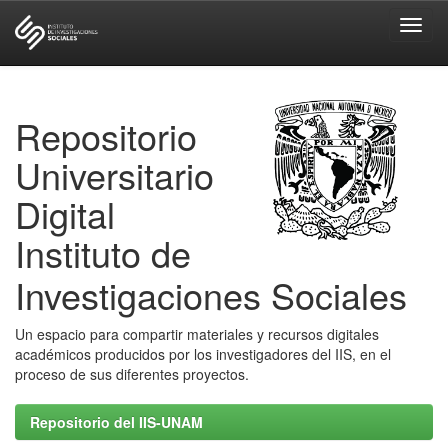
Skip
navigation
Repositorio
Universitario
Digital
Instituto de
Investigaciones Sociales
Un espacio para compartir materiales y recursos digitales
académicos producidos por los investigadores del IIS, en el
proceso de sus diferentes proyectos.
Repositorio del IIS-UNAM