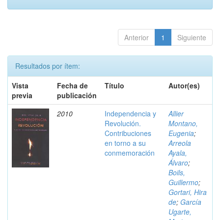
Anterior
1
Siguiente
Resultados por ítem:
Vista
Fecha de
Título
Autor(es)
previa
publicación
2010
Independencia y
Allier
Revolución.
Montano,
Contribuciones
Eugenia
;
en torno a su
Arreola
conmemoración
Ayala,
Álvaro
;
Boils,
Guillermo
;
Gortari, Hira
de
;
García
Ugarte,