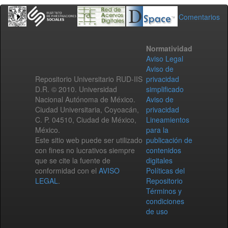
Comentarios
Normatividad
Aviso Legal
Aviso de
Repositorio Universitario RUD-IIS
privacidad
D.R. © 2010. Universidad
simplificado
Nacional Autónoma de México.
Aviso de
Ciudad Universitaria, Coyoacán,
privacidad
C. P. 04510, Ciudad de México,
Lineamientos
México.
para la
Este sitio web puede ser utilizado
publicación de
con fines no lucrativos siempre
contenidos
que se cite la fuente de
digitales
conformidad con el
AVISO
Políticas del
LEGAL
.
Repositorio
Términos y
condiciones
de uso