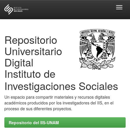
Skip
navigation
Repositorio
Universitario
Digital
Instituto de
Investigaciones Sociales
Un espacio para compartir materiales y recursos digitales
académicos producidos por los investigadores del IIS, en el
proceso de sus diferentes proyectos.
Repositorio del IIS-UNAM