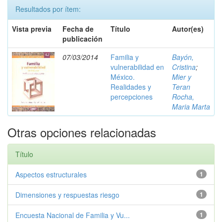
Resultados por ítem:
Vista previa
Fecha de
Título
Autor(es)
publicación
07/03/2014
Familia y
Bayón,
vulnerabilidad en
Cristina
;
México.
Mier y
Realidades y
Teran
percepciones
Rocha,
Maria Marta
Otras opciones relacionadas
Título
Aspectos estructurales
1
Dimensiones y respuestas riesgo
1
Encuesta Nacional de Familia y Vu...
1