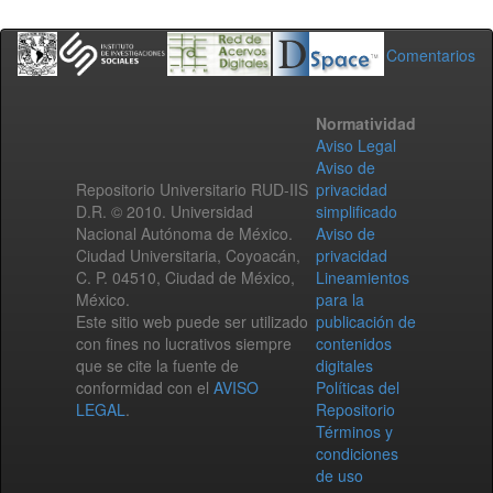
Comentarios
Normatividad
Aviso Legal
Aviso de
Repositorio Universitario RUD-IIS
privacidad
D.R. © 2010. Universidad
simplificado
Nacional Autónoma de México.
Aviso de
Ciudad Universitaria, Coyoacán,
privacidad
C. P. 04510, Ciudad de México,
Lineamientos
México.
para la
Este sitio web puede ser utilizado
publicación de
con fines no lucrativos siempre
contenidos
que se cite la fuente de
digitales
conformidad con el
AVISO
Políticas del
LEGAL
.
Repositorio
Términos y
condiciones
de uso