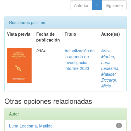
Anterior
1
Siguiente
Resultados por ítem:
Vista previa
Fecha de
Título
Autor(es)
publicación
2024
Actualización de
Ariza,
la agenda de
Marina
;
investigación:
Luna
informe 2023
Ledesma,
Matilde
;
Ziccardi,
Alicia
Otras opciones relacionadas
Autor
Luna Ledesma, Matilde
1