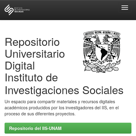
Skip
navigation
Repositorio
Universitario
Digital
Instituto de
Investigaciones Sociales
Un espacio para compartir materiales y recursos digitales
académicos producidos por los investigadores del IIS, en el
proceso de sus diferentes proyectos.
Repositorio del IIS-UNAM