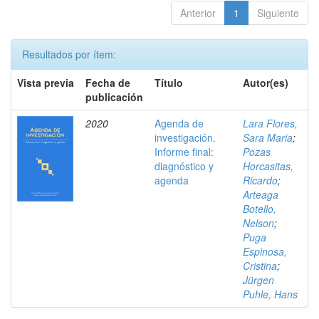
Anterior
1
Siguiente
Resultados por ítem:
Vista previa
Fecha de
Título
Autor(es)
publicación
2020
Agenda de
Lara Flores,
investigación.
Sara Maria
;
Informe final:
Pozas
diagnóstico y
Horcasitas,
agenda
Ricardo
;
Arteaga
Botello,
Nelson
;
Puga
Espinosa,
Cristina
;
Jürgen
Puhle, Hans