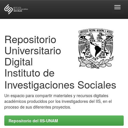
Skip
navigation
Repositorio
Universitario
Digital
Instituto de
Investigaciones Sociales
Un espacio para compartir materiales y recursos digitales
académicos producidos por los investigadores del IIS, en el
proceso de sus diferentes proyectos.
Repositorio del IIS-UNAM