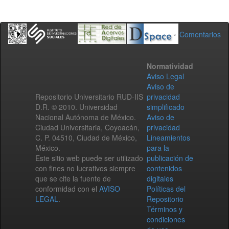
Comentarios
Normatividad
Aviso Legal
Aviso de
Repositorio Universitario RUD-IIS
privacidad
D.R. © 2010. Universidad
simplificado
Nacional Autónoma de México.
Aviso de
Ciudad Universitaria, Coyoacán,
privacidad
C. P. 04510, Ciudad de México,
Lineamientos
México.
para la
Este sitio web puede ser utilizado
publicación de
con fines no lucrativos siempre
contenidos
que se cite la fuente de
digitales
conformidad con el
AVISO
Políticas del
LEGAL
.
Repositorio
Términos y
condiciones