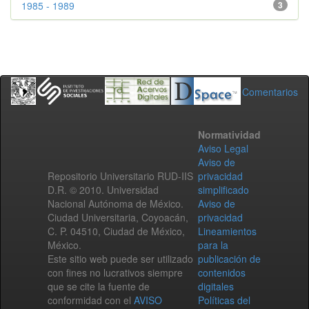
1985 - 1989
3
Comentarios
Normatividad
Aviso Legal
Aviso de
Repositorio Universitario RUD-IIS
privacidad
D.R. © 2010. Universidad
simplificado
Nacional Autónoma de México.
Aviso de
Ciudad Universitaria, Coyoacán,
privacidad
C. P. 04510, Ciudad de México,
Lineamientos
México.
para la
Este sitio web puede ser utilizado
publicación de
con fines no lucrativos siempre
contenidos
que se cite la fuente de
digitales
conformidad con el
AVISO
Políticas del