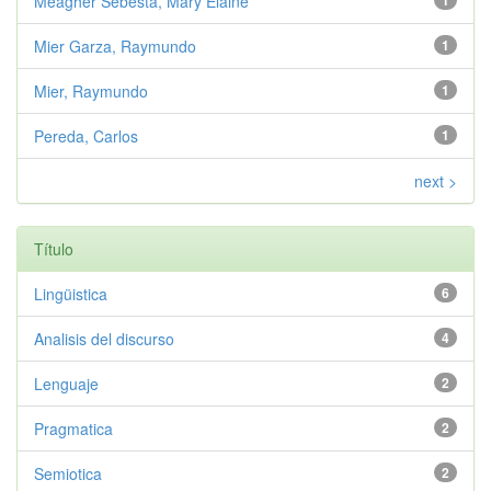
Meagher Sebesta, Mary Elaine
1
Mier Garza, Raymundo
1
Mier, Raymundo
1
Pereda, Carlos
1
next >
Título
Lingüistica
6
Analisis del discurso
4
Lenguaje
2
Pragmatica
2
Semiotica
2