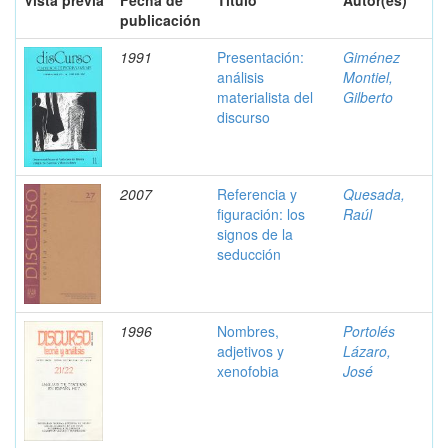
Vista previa
Fecha de
Título
Autor(es)
publicación
1991
Presentación:
Giménez
análisis
Montiel,
materialista del
Gilberto
discurso
2007
Referencia y
Quesada,
figuración: los
Raúl
signos de la
seducción
1996
Nombres,
Portolés
adjetivos y
Lázaro,
xenofobia
José