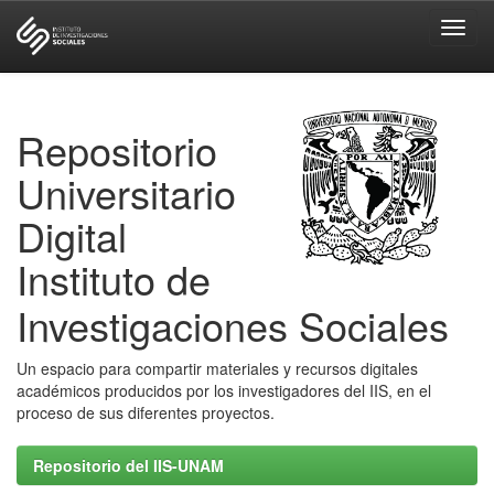
Skip
navigation
Repositorio
Universitario
Digital
Instituto de
Investigaciones Sociales
Un espacio para compartir materiales y recursos digitales
académicos producidos por los investigadores del IIS, en el
proceso de sus diferentes proyectos.
Repositorio del IIS-UNAM