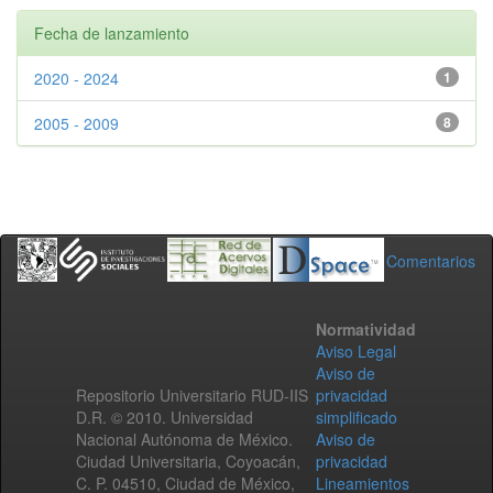
Fecha de lanzamiento
2020 - 2024
1
2005 - 2009
8
Comentarios
Normatividad
Aviso Legal
Aviso de
Repositorio Universitario RUD-IIS
privacidad
D.R. © 2010. Universidad
simplificado
Nacional Autónoma de México.
Aviso de
Ciudad Universitaria, Coyoacán,
privacidad
C. P. 04510, Ciudad de México,
Lineamientos