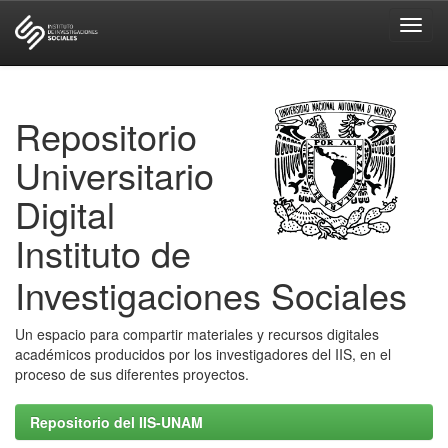
Skip
navigation
Repositorio
Universitario
Digital
Instituto de
Investigaciones Sociales
Un espacio para compartir materiales y recursos digitales
académicos producidos por los investigadores del IIS, en el
proceso de sus diferentes proyectos.
Repositorio del IIS-UNAM