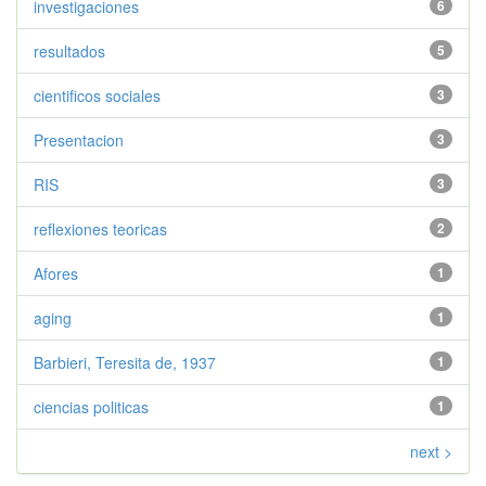
investigaciones
6
resultados
5
cientificos sociales
3
Presentacion
3
RIS
3
reflexiones teoricas
2
Afores
1
aging
1
Barbieri, Teresita de, 1937
1
ciencias politicas
1
next >