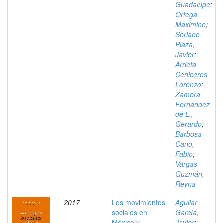
Guadalupe
;
Ortega,
Maximino
;
Soriano
Plaza,
Javier
;
Arrieta
Ceniceros,
Lorenzo
;
Zamora
Fernández
de L.,
Gerardo
;
Barbosa
Cano,
Fabio
;
Vargas
Guzmán,
Reyna
2017
Los movimientos
Aguilar
sociales en
García,
México y
Javier
;