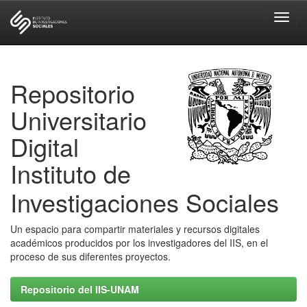
Skip
navigation
Repositorio
Universitario
Digital
Instituto de
Investigaciones Sociales
Un espacio para compartir materiales y recursos digitales
académicos producidos por los investigadores del IIS, en el
proceso de sus diferentes proyectos.
Repositorio del IIS-UNAM