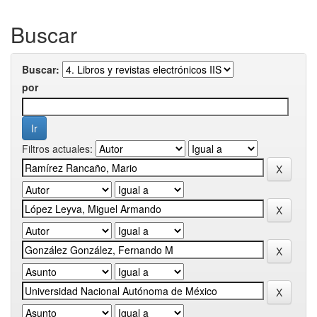
Buscar
Buscar:
por
Filtros actuales: