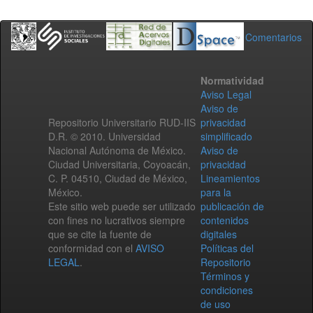
Comentarios
Normatividad
Aviso Legal
Aviso de
Repositorio Universitario RUD-IIS
privacidad
D.R. © 2010. Universidad
simplificado
Nacional Autónoma de México.
Aviso de
Ciudad Universitaria, Coyoacán,
privacidad
C. P. 04510, Ciudad de México,
Lineamientos
México.
para la
Este sitio web puede ser utilizado
publicación de
con fines no lucrativos siempre
contenidos
que se cite la fuente de
digitales
conformidad con el
AVISO
Políticas del
LEGAL
.
Repositorio
Términos y
condiciones
de uso