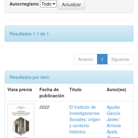
Autor/registro
Resultados 1-1 de 1.
Anterior
1
Siguiente
Resultados por ítem:
Vista previa
Fecha de
Título
Autor(es)
publicación
2022
El Instituto de
Aguilar
Investigaciones
García,
Sociales: origen
Javier
;
y contexto
Arreola
histórico
Ayala,
Álvaro
;