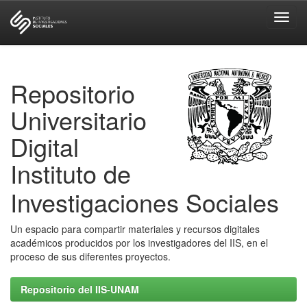
Skip
navigation
Repositorio
Universitario
Digital
Instituto de
Investigaciones Sociales
Un espacio para compartir materiales y recursos digitales
académicos producidos por los investigadores del IIS, en el
proceso de sus diferentes proyectos.
Repositorio del IIS-UNAM