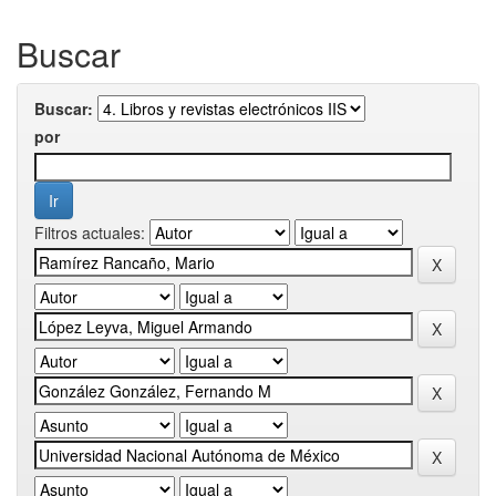
Buscar
Buscar:
por
Filtros actuales: