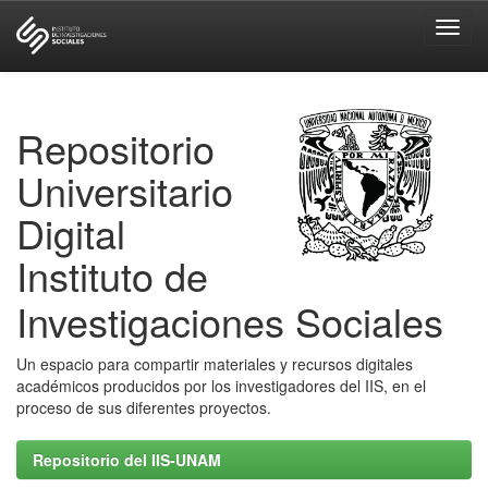
Skip
navigation
Repositorio
Universitario
Digital
Instituto de
Investigaciones Sociales
Un espacio para compartir materiales y recursos digitales
académicos producidos por los investigadores del IIS, en el
proceso de sus diferentes proyectos.
Repositorio del IIS-UNAM