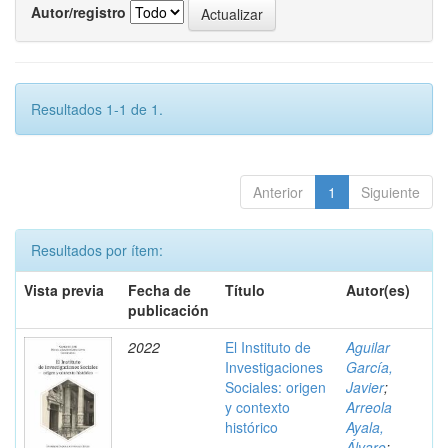
Autor/registro
Resultados 1-1 de 1.
Anterior
1
Siguiente
Resultados por ítem:
Vista previa
Fecha de
Título
Autor(es)
publicación
2022
El Instituto de
Aguilar
Investigaciones
García,
Sociales: origen
Javier
;
y contexto
Arreola
histórico
Ayala,
Álvaro
;