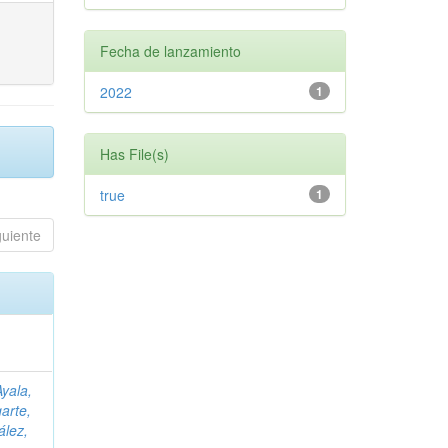
Fecha de lanzamiento
2022
1
Has File(s)
true
1
guiente
Ayala,
arte,
lez,