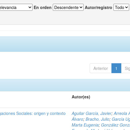
En orden
Autor/registro
Anterior
1
Si
Autor(es)
igaciones Sociales: origen y contexto
Aguilar García, Javier
;
Arreola 
Álvaro
;
Bracho, Julio
;
García Ug
Marta Eugenia
;
González Gonzá