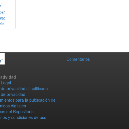
l
os
;
ino
cia
Comentarios
atividad
 Legal
 de privacidad simplificado
 de privacidad
mientos para la publicación de
nidos digitales
icas del Repositorio
nos y condiciones de uso