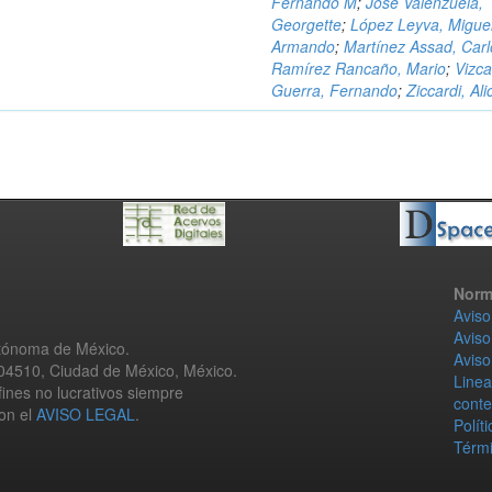
Fernando M
;
José Valenzuela,
Georgette
;
López Leyva, Migue
Armando
;
Martínez Assad, Carl
Ramírez Rancaño, Mario
;
Vizca
Guerra, Fernando
;
Ziccardi, Ali
Norm
Aviso
Aviso
utónoma de México.
Aviso
 04510, Ciudad de México, México.
Linea
fines no lucrativos siempre
conte
con el
AVISO LEGAL
.
Polít
Térmi