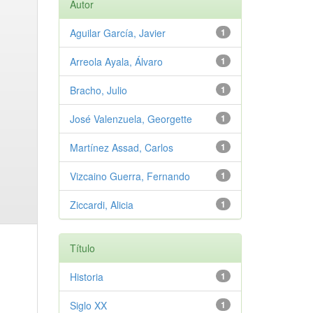
Autor
Aguilar García, Javier
1
Arreola Ayala, Álvaro
1
Bracho, Julio
1
José Valenzuela, Georgette
1
Martínez Assad, Carlos
1
Vizcaino Guerra, Fernando
1
Ziccardi, Alicia
1
Título
Historia
1
Siglo XX
1