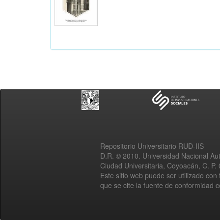
Repositorio Universitario RUD-IIS
D.R. © 2010. Universidad Nacional A
Ciudad Universitaria, Coyoacán, C. P.
Este sitio web puede ser utilizado con 
que se cite la fuente de conformidad 