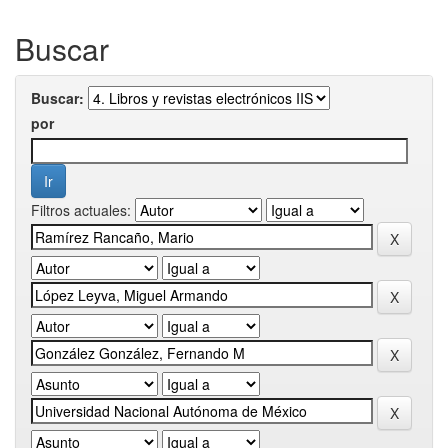
Buscar
Buscar:
por
Filtros actuales: