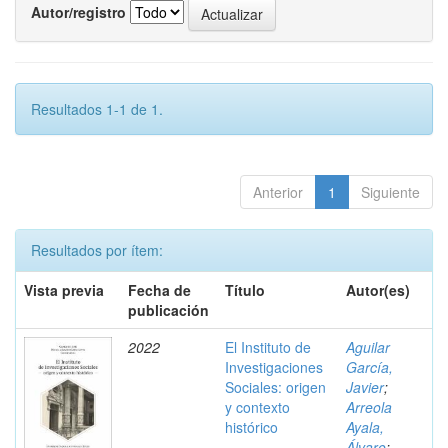
Autor/registro
Resultados 1-1 de 1.
Anterior
1
Siguiente
Resultados por ítem:
Vista previa
Fecha de
Título
Autor(es)
publicación
2022
El Instituto de
Aguilar
Investigaciones
García,
Sociales: origen
Javier
;
y contexto
Arreola
histórico
Ayala,
Álvaro
;