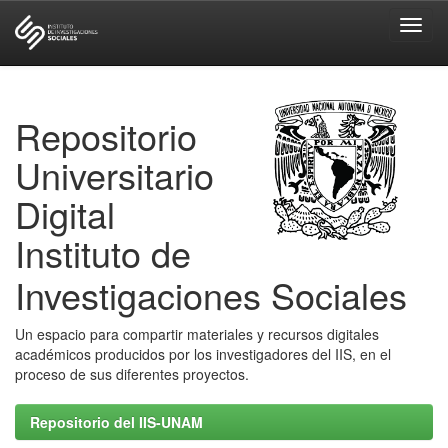
Skip
navigation
Repositorio
Universitario
Digital
Instituto de
Investigaciones Sociales
Un espacio para compartir materiales y recursos digitales
académicos producidos por los investigadores del IIS, en el
proceso de sus diferentes proyectos.
Repositorio del IIS-UNAM