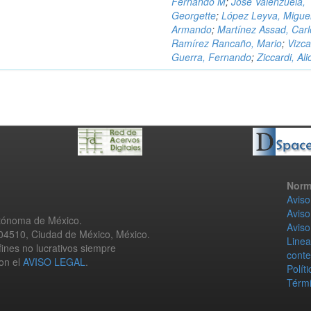
Fernando M
;
José Valenzuela,
Georgette
;
López Leyva, Migue
Armando
;
Martínez Assad, Carl
Ramírez Rancaño, Mario
;
Vizca
Guerra, Fernando
;
Ziccardi, Ali
Norm
Aviso
Aviso
utónoma de México.
Aviso
 04510, Ciudad de México, México.
Linea
fines no lucrativos siempre
conte
con el
AVISO LEGAL
.
Polít
Térmi