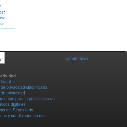
l
os
;
ino
cia
Comentarios
atividad
 Legal
 de privacidad simplificado
 de privacidad
mientos para la publicación de
nidos digitales
icas del Repositorio
nos y condiciones de uso