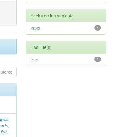
Fecha de lanzamiento
2022
1
Has File(s)
true
1
guiente
Ayala,
arte,
lez,