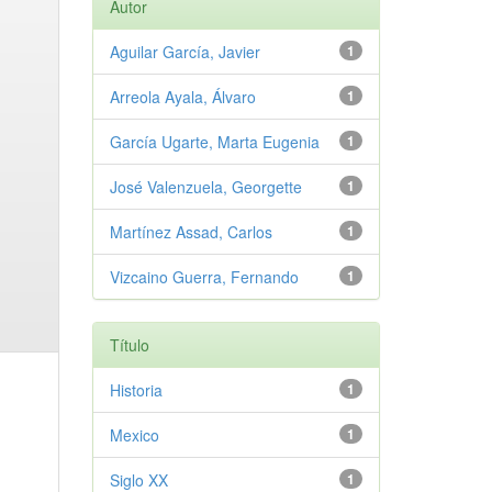
Autor
Aguilar García, Javier
1
Arreola Ayala, Álvaro
1
García Ugarte, Marta Eugenia
1
José Valenzuela, Georgette
1
Martínez Assad, Carlos
1
Vizcaino Guerra, Fernando
1
Título
Historia
1
Mexico
1
Siglo XX
1