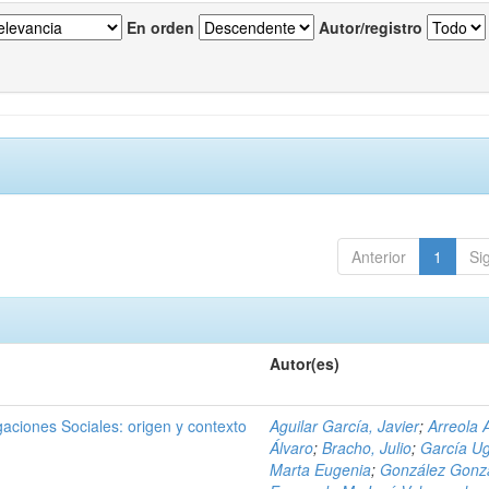
En orden
Autor/registro
Anterior
1
Si
Autor(es)
igaciones Sociales: origen y contexto
Aguilar García, Javier
;
Arreola 
Álvaro
;
Bracho, Julio
;
García Ug
Marta Eugenia
;
González Gonzá