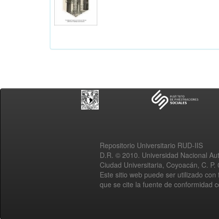
Repositorio Universitario RUD-IIS
D.R. © 2010. Universidad Nacional A
Ciudad Universitaria, Coyoacán, C. P.
Este sitio web puede ser utilizado con 
que se cite la fuente de conformidad 