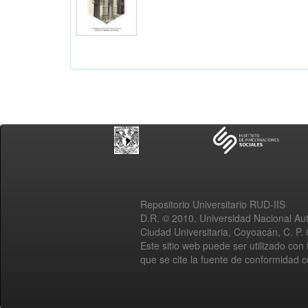
Repositorio Universitario RUD-IIS
D.R. © 2010. Universidad Nacional A
Ciudad Universitaria, Coyoacán, C. P.
Este sitio web puede ser utilizado con 
que se cite la fuente de conformidad 