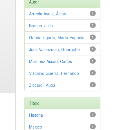
Autor
Arreola Ayala, Álvaro
1
Bracho, Julio
1
García Ugarte, Marta Eugenia
1
José Valenzuela, Georgette
1
Martínez Assad, Carlos
1
Vizcaino Guerra, Fernando
1
Ziccardi, Alicia
1
Título
Historia
1
Mexico
1