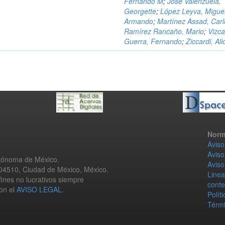
Fernando M
;
José Valenzuela,
Georgette
;
López Leyva, Migue
Armando
;
Martínez Assad, Carl
Ramírez Rancaño, Mario
;
Vizca
Guerra, Fernando
;
Ziccardi, Ali
Norm
Aviso
Aviso
utónoma de México.
Aviso
 04510, Ciudad de México, México.
Linea
fines no lucrativos siempre
conte
con el
AVISO LEGAL
.
Polít
Térmi