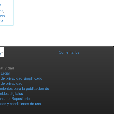
l
os
;
ino
cia
Comentarios
atividad
 Legal
 de privacidad simplificado
 de privacidad
mientos para la publicación de
nidos digitales
icas del Repositorio
nos y condiciones de uso