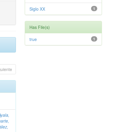
Siglo XX
1
Has File(s)
true
1
guiente
Ayala,
arte,
lez,