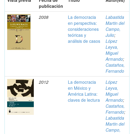
Vista previa
Fecha de
Título
Autor(es)
publicación
2008
La democracia
Labastida
en perspectiva:
Martin del
consideraciones
Campo,
teóricas y
Julio
;
análisis de casos
López
Leyva,
Miguel
Armando
;
Castaños,
Fernando
2012
La democracia
López
en México y
Leyva,
América Latina:
Miguel
claves de lectura
Armando
;
Castaños,
Fernando
;
Labastida
Martin del
Campo,