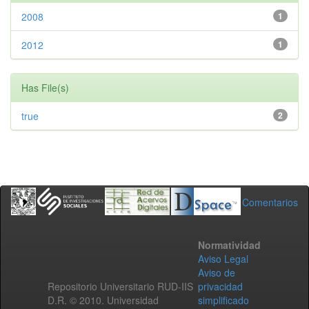
2008
1
2012
1
Has File(s)
true
2
Comentarios
Normatividad
Aviso Legal
Aviso de
Repositorio Universitario RUD-IIS
privacidad
D.R. © 2010. Universidad
simplificado