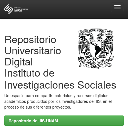
Skip
navigation
Repositorio
Universitario
Digital
Instituto de
Investigaciones Sociales
Un espacio para compartir materiales y recursos digitales
académicos producidos por los investigadores del IIS, en el
proceso de sus diferentes proyectos.
Repositorio del IIS-UNAM