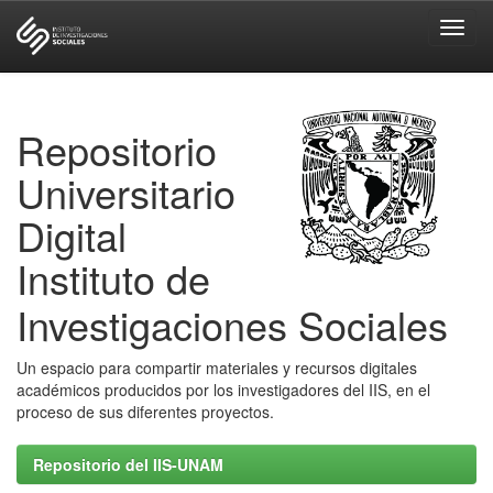
Skip
navigation
Repositorio
Universitario
Digital
Instituto de
Investigaciones Sociales
Un espacio para compartir materiales y recursos digitales
académicos producidos por los investigadores del IIS, en el
proceso de sus diferentes proyectos.
Repositorio del IIS-UNAM