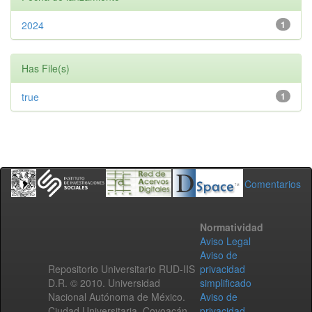
2024
1
Has File(s)
true
1
Comentarios
Normatividad
Aviso Legal
Aviso de
Repositorio Universitario RUD-IIS
privacidad
D.R. © 2010. Universidad
simplificado
Nacional Autónoma de México.
Aviso de
Ciudad Universitaria, Coyoacán,
privacidad