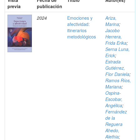
Vista
Fecha de
Título
Autor(es)
previa
publicación
2024
Emociones y
Ariza,
afectividad:
Marina
;
itinerarios
Jacobo
metodológicos
Herrera,
Frida Erika
;
Serna Luna,
Erick
;
Estrada
Gutiérrez,
Flor Daniela
;
Ramos Ríos,
Mariana
;
Ospina-
Escobar,
Angélica
;
Fernández
de la
Reguera
Ahedo,
Alethia
;