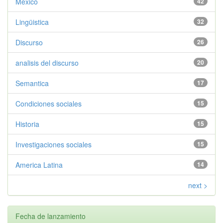
Mexico
42
Lingüistica
32
Discurso
26
analisis del discurso
20
Semantica
17
Condiciones sociales
15
Historia
15
Investigaciones sociales
15
America Latina
14
next >
Fecha de lanzamiento