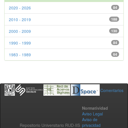
2020 - 2026
84
2010 - 2019
188
2000 - 2009
130
1990 - 1999
84
1983 - 1989
64
Comentarios
Normatividad
Aviso Legal
Aviso de
Repositorio Universitario RUD-IIS
privacidad