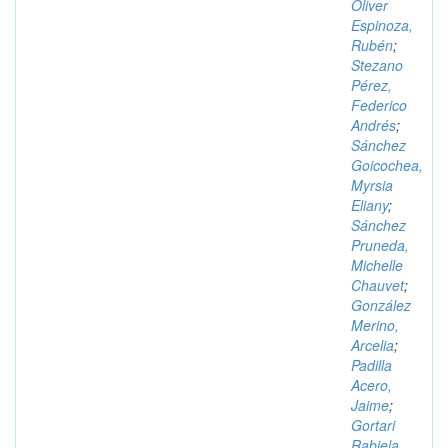
Oliver
Espinoza,
Rubén
;
Stezano
Pérez,
Federico
Andrés
;
Sánchez
Goicochea,
Myrsia
Eliany
;
Sánchez
Pruneda,
Michelle
Chauvet
;
González
Merino,
Arcelia
;
Padilla
Acero,
Jaime
;
Gortari
Rabiela,