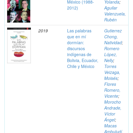
México (1988-
Yolanda
;
2012)
Aguilar
Valenzuela,
Rubén
2019
Las palabras
Gutierrez
que en mí
Chong,
dormían:
Natividad
;
discursos
Romero
indígenas de
López,
Bolivia, Ecuador,
Nelly
;
Chile y México
Torres
Veizaga,
Moisés
;
Flores
Romero,
Vicente
;
Morocho
Andrade,
Víctor
Ángel
;
Macas
Ambuludí,