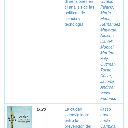
dimensiones en
Giraldo
el análisis de las
Palacio,
políticas de
María
ciencia y
Elena
;
tecnología
Hernández
Mayorga,
Nielsen
Daniel
;
Montiel
Martínez,
Paty
;
Guzmán
Tovar,
César
;
Jácome,
Andrea
;
Vasen,
Federico
2023
La ciudad
Jasso
videovigilada:
Lopez,
entre la
Lucia
prevención del
Carmina