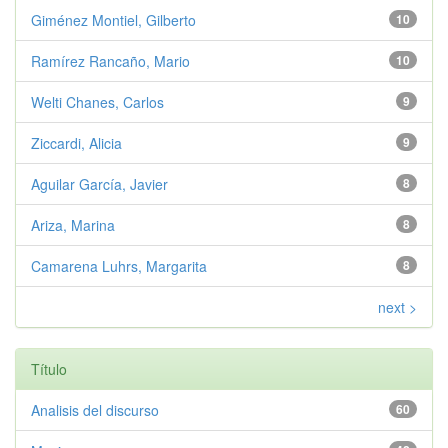
Giménez Montiel, Gilberto
10
Ramírez Rancaño, Mario
10
Welti Chanes, Carlos
9
Ziccardi, Alicia
9
Aguilar García, Javier
8
Ariza, Marina
8
Camarena Luhrs, Margarita
8
next >
Título
Analisis del discurso
60