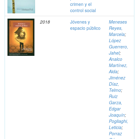
crimen y el
control social
2018
Jóvenes y
Meneses
espacio público
Reyes,
Marcela
;
López
Guerrero,
Jahel
;
Analco
Martínez,
Aida
;
Jiménez
Díaz,
Telmo
;
Ruiz
Garza,
Edgar
Joaquín
;
Pogliaghi,
Leticia
;
Porraz