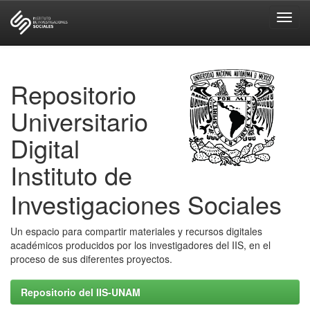
Skip
navigation
Repositorio
Universitario
Digital
Instituto de
Investigaciones Sociales
Un espacio para compartir materiales y recursos digitales
académicos producidos por los investigadores del IIS, en el
proceso de sus diferentes proyectos.
Repositorio del IIS-UNAM