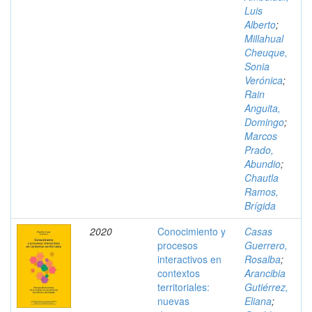
Luis
Alberto
;
Millahual
Cheuque,
Sonia
Verónica
;
Rain
Anguita,
Domingo
;
Marcos
Prado,
Abundio
;
Chautla
Ramos,
Brígida
2020
Conocimiento y
Casas
procesos
Guerrero,
interactivos en
Rosalba
;
contextos
Arancibia
territoriales:
Gutiérrez,
nuevas
Eliana
;