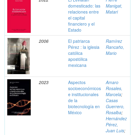
domesticado: las
Manigat,
relaciones entre
Matari
el capital
financiero y el
Estado
2006
El patriarca
Ramírez
Pérez : la iglesia
Rancaño,
católica
Mario
apostólica
mexicana
2023
Aspectos
Amaro
socioeconómicos
Rosales,
e institucionales
Marcela
;
de la
Casas
biotecnología en
Guerrero,
México
Rosalba
;
Hernández
Pérez,
Juan Luis
;