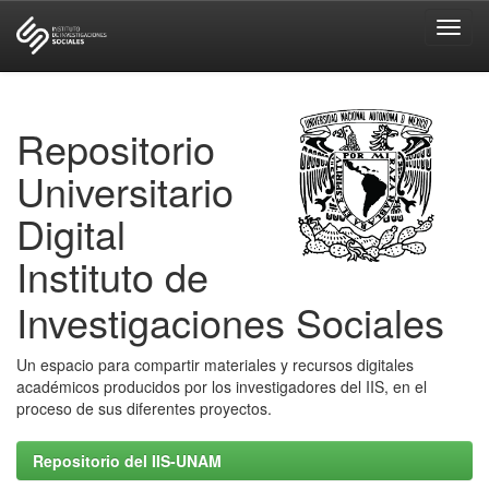
Skip
navigation
Repositorio
Universitario
Digital
Instituto de
Investigaciones Sociales
Un espacio para compartir materiales y recursos digitales
académicos producidos por los investigadores del IIS, en el
proceso de sus diferentes proyectos.
Repositorio del IIS-UNAM