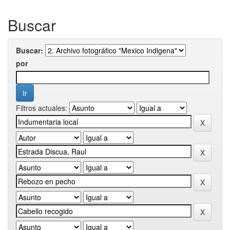
Buscar
Buscar:
por
Filtros actuales: