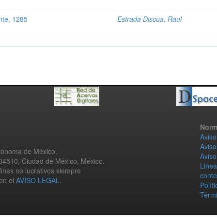
nte, 1285
Estrada Discua, Raul
Norm
Aviso
Aviso
utónoma de México.
Aviso
 04510, Ciudad de México, México.
Linea
fines no lucrativos siempre
conte
con el
AVISO LEGAL
.
Polít
Térmi