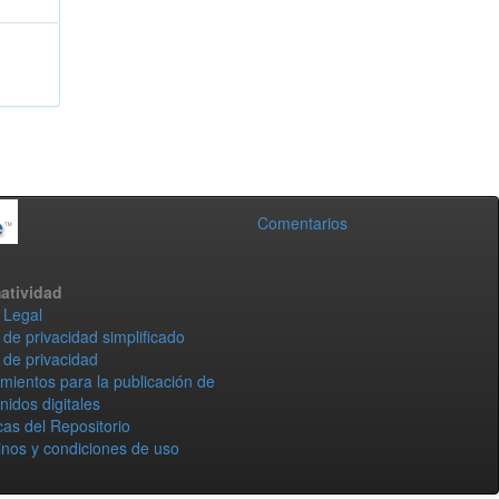
Comentarios
atividad
 Legal
 de privacidad simplificado
 de privacidad
mientos para la publicación de
nidos digitales
icas del Repositorio
nos y condiciones de uso