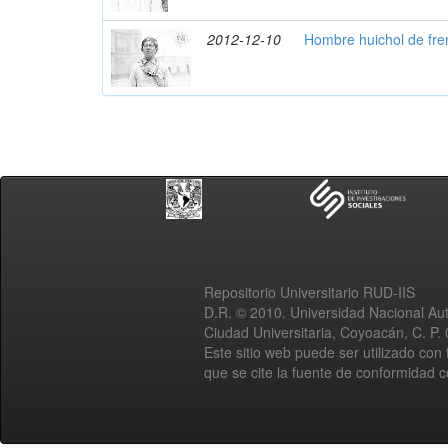
2012-12-10
Hombre huichol de fre
Repositorio Universitario RUD-IIS
D.R. © 2010. Universidad Nacional A
Ciudad Universitaria, Coyoacán, C. P.
Este sitio web puede ser utilizado con 
que se cite la fuente de conformidad 