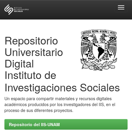
Skip
navigation
Repositorio
Universitario
Digital
Instituto de
Investigaciones Sociales
Un espacio para compartir materiales y recursos digitales
académicos producidos por los investigadores del IIS, en el
proceso de sus diferentes proyectos.
Repositorio del IIS-UNAM