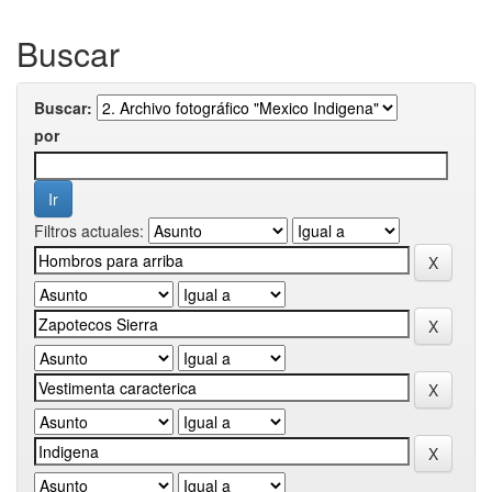
Buscar
Buscar:
por
Filtros actuales: