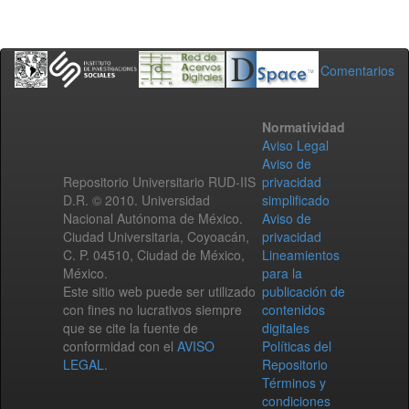
Comentarios
Normatividad
Aviso Legal
Aviso de
Repositorio Universitario RUD-IIS
privacidad
D.R. © 2010. Universidad
simplificado
Nacional Autónoma de México.
Aviso de
Ciudad Universitaria, Coyoacán,
privacidad
C. P. 04510, Ciudad de México,
Lineamientos
México.
para la
Este sitio web puede ser utilizado
publicación de
con fines no lucrativos siempre
contenidos
que se cite la fuente de
digitales
conformidad con el
AVISO
Políticas del
LEGAL
.
Repositorio
Términos y
condiciones