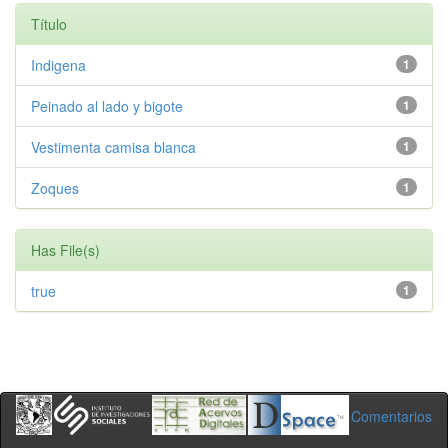
Título
Indigena
1
Peinado al lado y bigote
1
Vestimenta camisa blanca
1
Zoques
1
Has File(s)
true
1
Comentarios