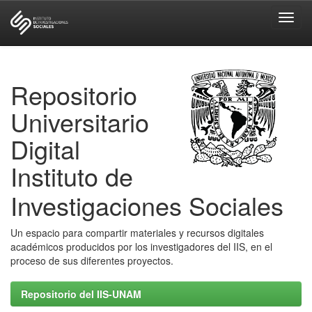
Skip
navigation
Repositorio
Universitario
Digital
Instituto de
Investigaciones Sociales
Un espacio para compartir materiales y recursos digitales
académicos producidos por los investigadores del IIS, en el
proceso de sus diferentes proyectos.
Repositorio del IIS-UNAM