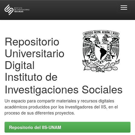
Skip
navigation
Repositorio
Universitario
Digital
Instituto de
Investigaciones Sociales
Un espacio para compartir materiales y recursos digitales
académicos producidos por los investigadores del IIS, en el
proceso de sus diferentes proyectos.
Repositorio del IIS-UNAM