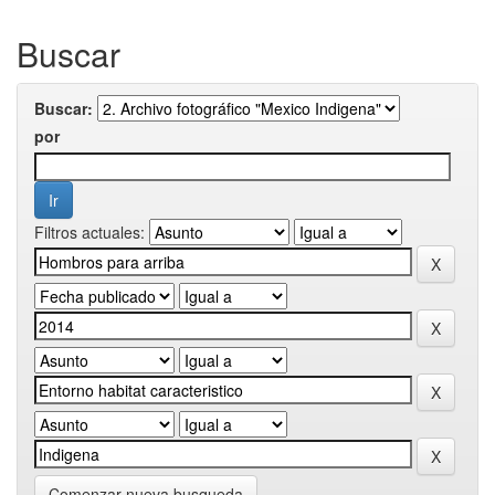
Buscar
Buscar:
por
Filtros actuales:
Comenzar nueva busqueda