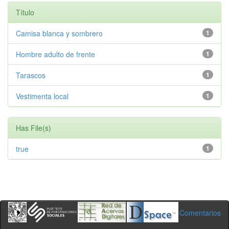
Título
Camisa blanca y sombrero
1
Hombre adulto de frente
1
Tarascos
1
Vestimenta local
1
Has File(s)
true
1
Comentarios