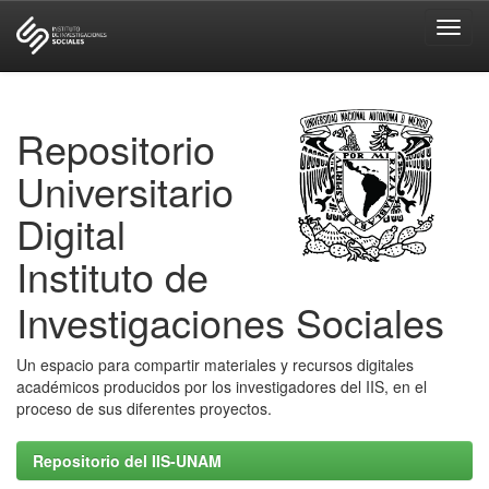
Skip
navigation
Repositorio
Universitario
Digital
Instituto de
Investigaciones Sociales
Un espacio para compartir materiales y recursos digitales
académicos producidos por los investigadores del IIS, en el
proceso de sus diferentes proyectos.
Repositorio del IIS-UNAM