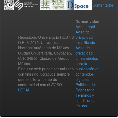
Comentarios
Normatividad
Aviso Legal
Aviso de
Repositorio Universitario RUD-IIS
privacidad
D.R. © 2010. Universidad
simplificado
Nacional Autónoma de México.
Aviso de
Ciudad Universitaria, Coyoacán,
privacidad
C. P. 04510, Ciudad de México,
Lineamientos
México.
para la
Este sitio web puede ser utilizado
publicación de
con fines no lucrativos siempre
contenidos
que se cite la fuente de
digitales
conformidad con el
AVISO
Políticas del
LEGAL
.
Repositorio
Términos y
condiciones
de uso