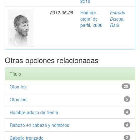
2518
2012-06-28
Hombre
Estrada
otomí de
Discua,
perfil, 2606
Raúl
Otras opciones relacionadas
Título
Otomíes
20
Otomies
5
Hombre adulto de frente
4
Rebozo en cabeza y hombros
4
Cabello trenzado
2