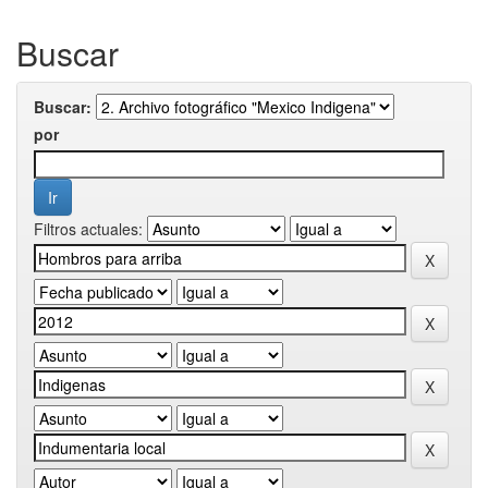
Buscar
Buscar:
por
Filtros actuales: