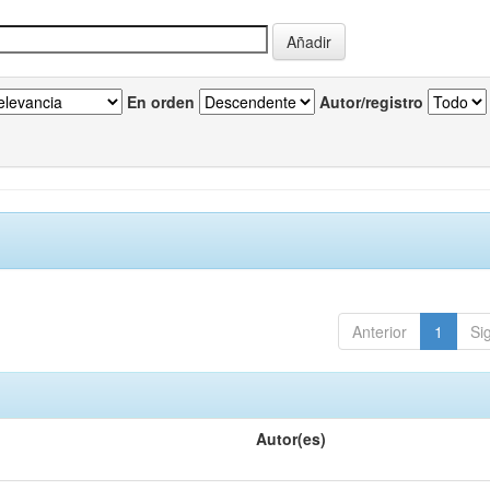
En orden
Autor/registro
Anterior
1
Si
Autor(es)