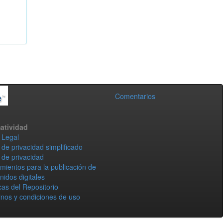
Comentarios
atividad
 Legal
 de privacidad simplificado
 de privacidad
mientos para la publicación de
nidos digitales
icas del Repositorio
nos y condiciones de uso