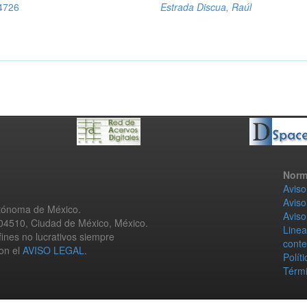
 4726
Estrada Discua, Raúl
Norm
Aviso
Aviso
utónoma de México.
Aviso
 04510, Ciudad de México, México.
Linea
fines no lucrativos siempre
conte
con el
AVISO LEGAL
.
Polít
Térmi