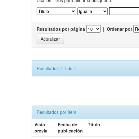
Usa los filtros para afinar la busqueda.
Resultados por página
|
Ordenar por
Resultados 1-1 de 1.
Resultados por ítem:
Vista
Fecha de
Título
previa
publicación