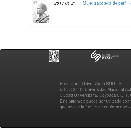
2013-01-21
Mujer zapoteca de perfil,
Repositorio Universitario RUD-IIS
D.R. © 2010. Universidad Nacional A
Ciudad Universitaria, Coyoacán, C. P.
Este sitio web puede ser utilizado con 
que se cite la fuente de conformidad 