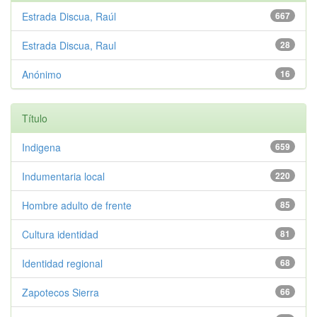
Estrada Discua, Raúl
667
Estrada Discua, Raul
28
Anónimo
16
Título
Indigena
659
Indumentaria local
220
Hombre adulto de frente
85
Cultura identidad
81
Identidad regional
68
Zapotecos Sierra
66