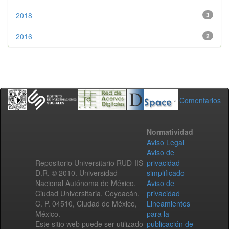
2018
3
2016
2
Comentarios
Normatividad
Aviso Legal
Aviso de
Repositorio Universitario RUD-IIS
privacidad
D.R. © 2010. Universidad
simplificado
Nacional Autónoma de México.
Aviso de
Ciudad Universitaria, Coyoacán,
privacidad
C. P. 04510, Ciudad de México,
Lineamientos
México.
para la
Este sitio web puede ser utilizado
publicación de