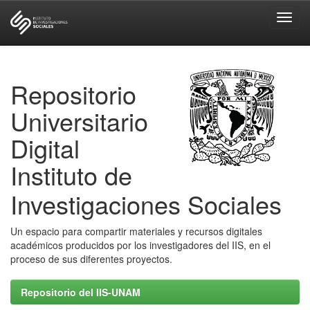
Skip
navigation
Repositorio
Universitario
Digital
Instituto de
Investigaciones Sociales
Un espacio para compartir materiales y recursos digitales
académicos producidos por los investigadores del IIS, en el
proceso de sus diferentes proyectos.
Repositorio del IIS-UNAM