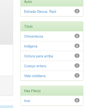
Autor
Estrada Discua, Raúl
2
Título
Chinantecos
2
Indigena
2
Cintura para arriba
1
Cuerpo entero
1
Vida cotidiana
1
Has File(s)
true
2