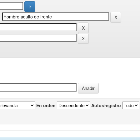
En orden
Autor/registro