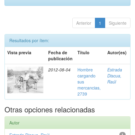
Anterior
1
Siguiente
Resultados por ítem:
Vista previa
Fecha de
Título
Autor(es)
publicación
2012-08-04
Hombre
Estrada
cargando
Discua,
sus
Raúl
mercancias,
2739
Otras opciones relacionadas
Autor
1