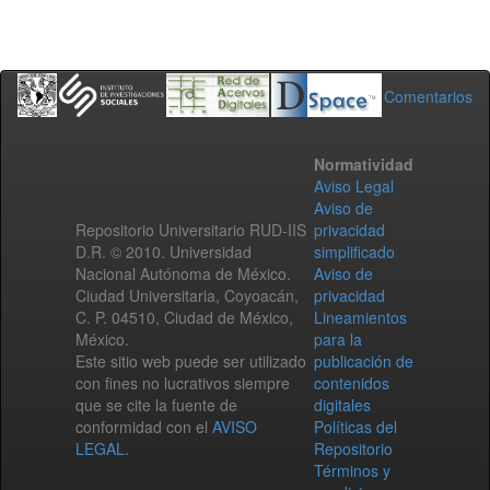
Comentarios
Normatividad
Aviso Legal
Aviso de
Repositorio Universitario RUD-IIS
privacidad
D.R. © 2010. Universidad
simplificado
Nacional Autónoma de México.
Aviso de
Ciudad Universitaria, Coyoacán,
privacidad
C. P. 04510, Ciudad de México,
Lineamientos
México.
para la
Este sitio web puede ser utilizado
publicación de
con fines no lucrativos siempre
contenidos
que se cite la fuente de
digitales
conformidad con el
AVISO
Políticas del
LEGAL
.
Repositorio
Términos y