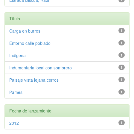
Estrada Discua, Raúl
Título
Carga en burros
1
Entorno calle poblado
1
Indigena
1
Indumentaria local con sombrero
1
Paisaje vista lejana cerros
1
Pames
1
Fecha de lanzamiento
2012
1