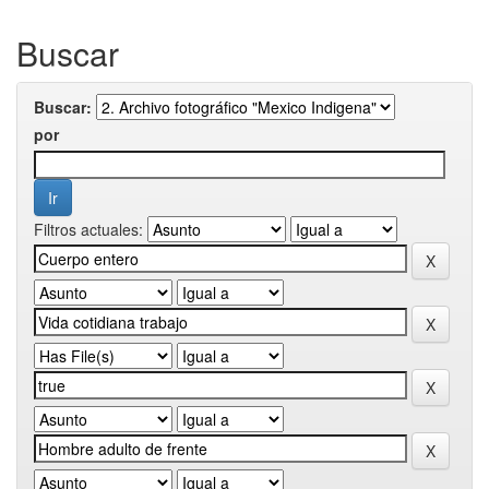
Buscar
Buscar:
por
Filtros actuales: