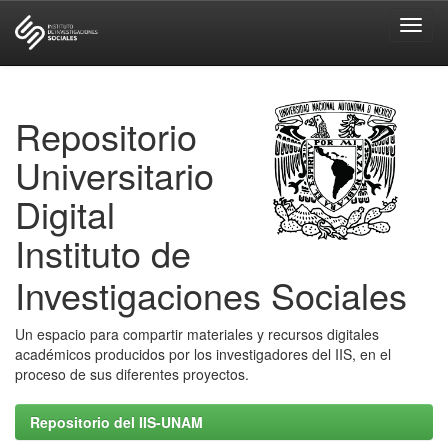
Skip
navigation
Repositorio
Universitario
Digital
Instituto de
Investigaciones Sociales
Un espacio para compartir materiales y recursos digitales
académicos producidos por los investigadores del IIS, en el
proceso de sus diferentes proyectos.
Repositorio del IIS-UNAM