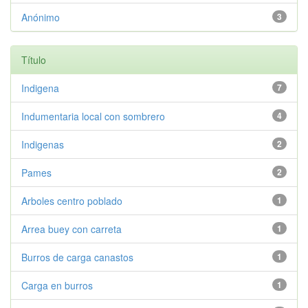
Anónimo
3
Título
Indigena
7
Indumentaria local con sombrero
4
Indigenas
2
Pames
2
Arboles centro poblado
1
Arrea buey con carreta
1
Burros de carga canastos
1
Carga en burros
1