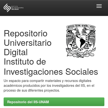
Skip
navigation
Repositorio
Universitario
Digital
Instituto de
Investigaciones Sociales
Un espacio para compartir materiales y recursos digitales
académicos producidos por los investigadores del IIS, en el
proceso de sus diferentes proyectos.
Repositorio del IIS-UNAM