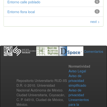
Entorno calle poblado
1
Entorno flora local
1
next >
Comentarios
Normatividad
Aviso Legal
Aviso de
Repositorio Universitario RUD-IIS
privacidad
D.R. © 2010. Universidad
simplificado
Nacional Autónoma de México.
Aviso de
Ciudad Universitaria, Coyoacán,
privacidad
C. P. 04510, Ciudad de México,
Lineamientos
México.
para la