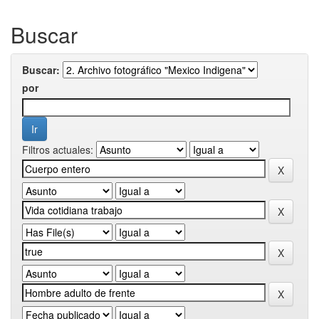
Buscar
Buscar:
por
Filtros actuales: