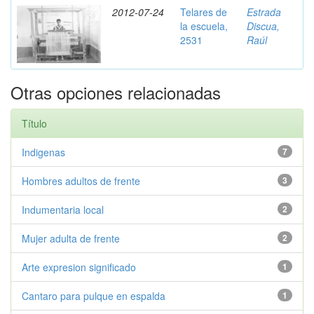
2012-07-24
Telares de
Estrada
la escuela,
Discua,
2531
Raúl
Otras opciones relacionadas
Título
Indigenas
7
Hombres adultos de frente
3
Indumentaria local
2
Mujer adulta de frente
2
Arte expresion significado
1
Cantaro para pulque en espalda
1