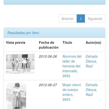
Anterior
1
Siguiente
Resultados por ítem:
Vista previa
Fecha de
Título
Autor(es)
publicación
2012-06-26
Alumnos del
Estrada
taller de
Discua,
herreria del
Raúl
internado,
2652
2012-06-27
Mujer otomí
Estrada
de cuerpo
Discua,
entero,
Raúl
2653