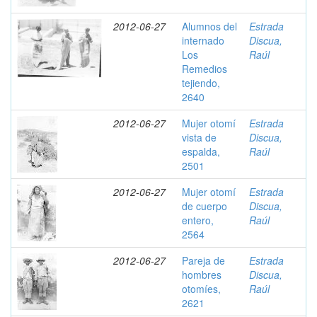
2012-06-27
Alumnos del
Estrada
internado
Discua,
Los
Raúl
Remedios
tejiendo,
2640
2012-06-27
Mujer otomí
Estrada
vista de
Discua,
espalda,
Raúl
2501
2012-06-27
Mujer otomí
Estrada
de cuerpo
Discua,
entero,
Raúl
2564
2012-06-27
Pareja de
Estrada
hombres
Discua,
otomíes,
Raúl
2621