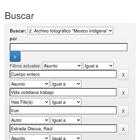
Buscar
Buscar:
por
Filtros actuales: