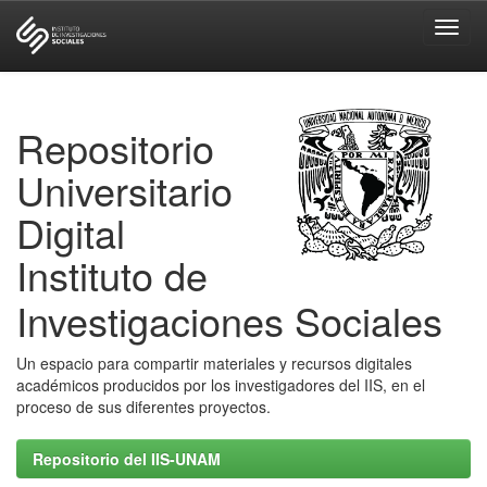
Skip
navigation
Repositorio
Universitario
Digital
Instituto de
Investigaciones Sociales
Un espacio para compartir materiales y recursos digitales
académicos producidos por los investigadores del IIS, en el
proceso de sus diferentes proyectos.
Repositorio del IIS-UNAM