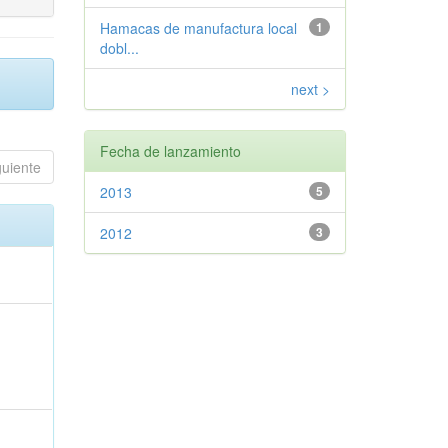
Hamacas de manufactura local
1
dobl...
next >
Fecha de lanzamiento
guiente
2013
5
2012
3