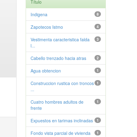
Título
Indigena
8
Zapotecos Istmo
4
Vestimenta caracteristica falda
3
l...
Cabello trenzado hacia atras
2
Agua obtencion
1
Construccion rustica con troncos
1
...
Cuatro hombres adultos de
1
frente
Expuestos en tarimas inclinadas
1
Fondo vista parcial de vivienda
1