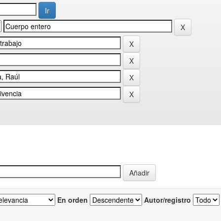
En orden
Autor/registro