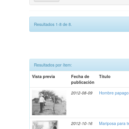
Resultados 1-8 de 8.
Resultados por ítem:
Vista previa
Fecha de
Título
publicación
2012-08-09
Hombre papago 
2012-10-16
Mariposa para t