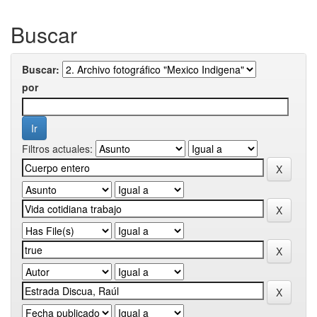
Buscar
Buscar:
por
Filtros actuales: