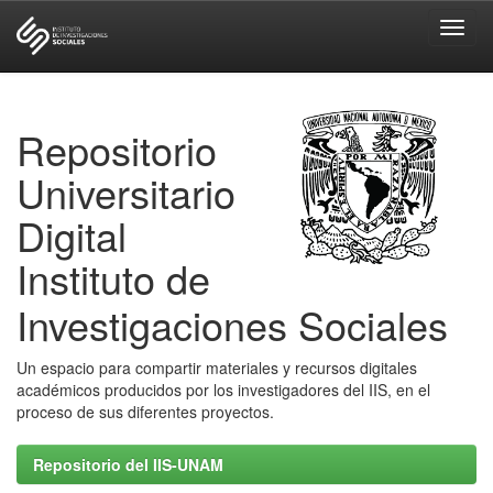
Skip
navigation
Repositorio
Universitario
Digital
Instituto de
Investigaciones Sociales
Un espacio para compartir materiales y recursos digitales
académicos producidos por los investigadores del IIS, en el
proceso de sus diferentes proyectos.
Repositorio del IIS-UNAM