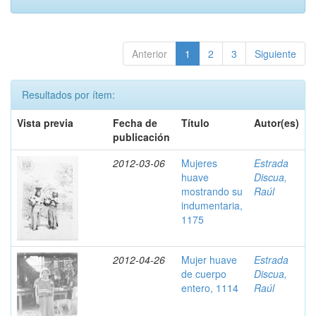
Anterior
1
2
3
Siguiente
Resultados por ítem:
Vista previa
Fecha de
Título
Autor(es)
publicación
2012-03-06
Mujeres
Estrada
huave
Discua,
mostrando su
Raúl
indumentaria,
1175
2012-04-26
Mujer huave
Estrada
de cuerpo
Discua,
entero, 1114
Raúl