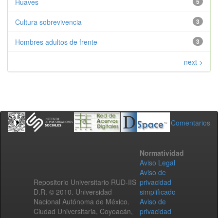
Huaves
5
Cultura sobrevivencia
3
Hombres adultos de frente
3
next >
Comentarios
Normatividad
Aviso Legal
Aviso de
Repositorio Universitario RUD-IIS
privacidad
D.R. © 2010. Universidad
simplificado
Nacional Autónoma de México.
Aviso de
Ciudad Universitaria, Coyoacán,
privacidad