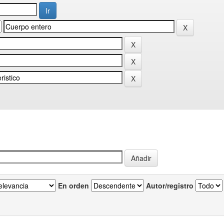
En orden
Autor/registro