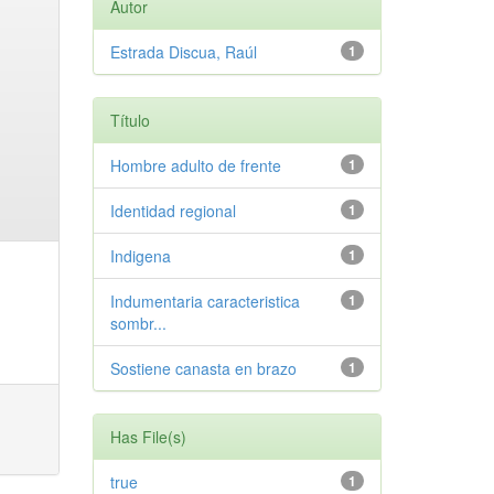
Autor
Estrada Discua, Raúl
1
Título
Hombre adulto de frente
1
Identidad regional
1
Indigena
1
Indumentaria caracteristica
1
sombr...
Sostiene canasta en brazo
1
Has File(s)
true
1