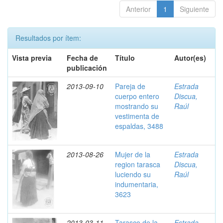
Anterior
1
Siguiente
Resultados por ítem:
Vista previa
Fecha de
Título
Autor(es)
publicación
2013-09-10
Pareja de
Estrada
cuerpo entero
Discua,
mostrando su
Raúl
vestimenta de
espaldas, 3488
2013-08-26
Mujer de la
Estrada
region tarasca
Discua,
luciendo su
Raúl
indumentaria,
3623
2013-03-11
Tarasco de la
Estrada