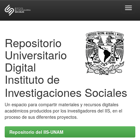
Skip
navigation
Repositorio
Universitario
Digital
Instituto de
Investigaciones Sociales
Un espacio para compartir materiales y recursos digitales
académicos producidos por los investigadores del IIS, en el
proceso de sus diferentes proyectos.
Repositorio del IIS-UNAM