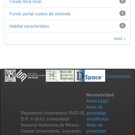
Fondo flora local
1
Fondo portal rustico de vivienda
1
Habitat caracteristico
1
next >
Comentarios
Normatividad
Aviso Legal
Aviso de
Repositorio Universitario RUD-IIS
privacidad
D.R. © 2010. Universidad
simplificado
Nacional Autónoma de México.
Aviso de
Ciudad Universitaria, Coyoacán,
privacidad