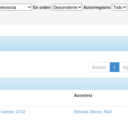
En orden
Autor/registro
Anterior
1
Si
Autor(es)
l campo, 2742
Estrada Discua, Raúl