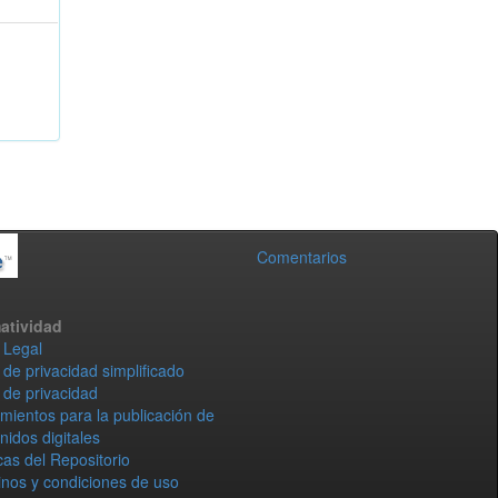
Comentarios
atividad
 Legal
 de privacidad simplificado
 de privacidad
mientos para la publicación de
nidos digitales
icas del Repositorio
nos y condiciones de uso