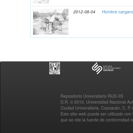
2012-08-04
Hombre cargand
Repositorio Universitario RUD-IIS
D.R. © 2010. Universidad Nacional A
Ciudad Universitaria, Coyoacán, C. P.
Este sitio web puede ser utilizado con 
que se cite la fuente de conformidad 