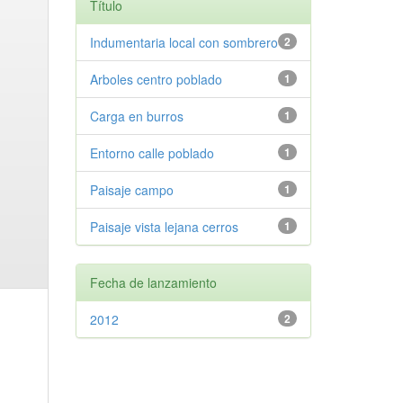
Título
Indumentaria local con sombrero
2
Arboles centro poblado
1
Carga en burros
1
Entorno calle poblado
1
Paisaje campo
1
Paisaje vista lejana cerros
1
Fecha de lanzamiento
2012
2