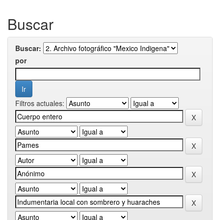
Buscar
Buscar:
por
Filtros actuales: