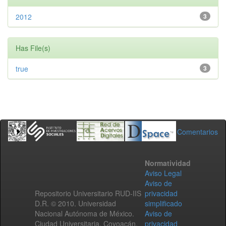
2012
3
Has File(s)
true
3
Comentarios
Normatividad
Aviso Legal
Aviso de
Repositorio Universitario RUD-IIS
privacidad
D.R. © 2010. Universidad
simplificado
Nacional Autónoma de México.
Aviso de
Ciudad Universitaria, Coyoacán,
privacidad