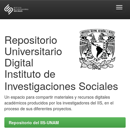
Skip
navigation
Repositorio
Universitario
Digital
Instituto de
Investigaciones Sociales
Un espacio para compartir materiales y recursos digitales
académicos producidos por los investigadores del IIS, en el
proceso de sus diferentes proyectos.
Repositorio del IIS-UNAM