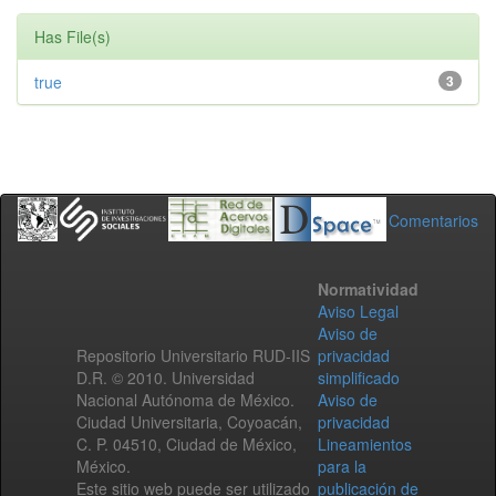
Has File(s)
true
3
Comentarios
Normatividad
Aviso Legal
Aviso de
Repositorio Universitario RUD-IIS
privacidad
D.R. © 2010. Universidad
simplificado
Nacional Autónoma de México.
Aviso de
Ciudad Universitaria, Coyoacán,
privacidad
C. P. 04510, Ciudad de México,
Lineamientos
México.
para la
Este sitio web puede ser utilizado
publicación de