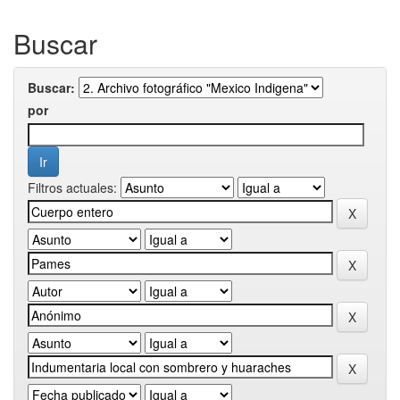
Buscar
Buscar:
por
Filtros actuales: