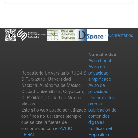
Comentarios
Normatividad
Aviso Legal
Aviso de
Repositorio Universitario RUD-IIS
privacidad
D.R. © 2010. Universidad
simplificado
Nacional Autónoma de México.
Aviso de
Ciudad Universitaria, Coyoacán,
privacidad
C. P. 04510, Ciudad de México,
Lineamientos
México.
para la
Este sitio web puede ser utilizado
publicación de
con fines no lucrativos siempre
contenidos
que se cite la fuente de
digitales
conformidad con el
AVISO
Políticas del
LEGAL
.
Repositorio