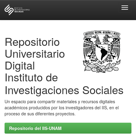
Skip
navigation
Repositorio
Universitario
Digital
Instituto de
Investigaciones Sociales
Un espacio para compartir materiales y recursos digitales
académicos producidos por los investigadores del IIS, en el
proceso de sus diferentes proyectos.
Repositorio del IIS-UNAM