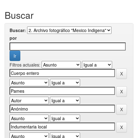
Buscar
Buscar:
por
Filtros actuales: