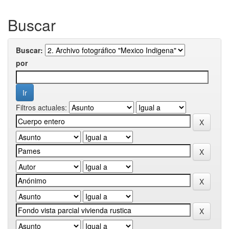
Buscar
Buscar:
por
Filtros actuales: