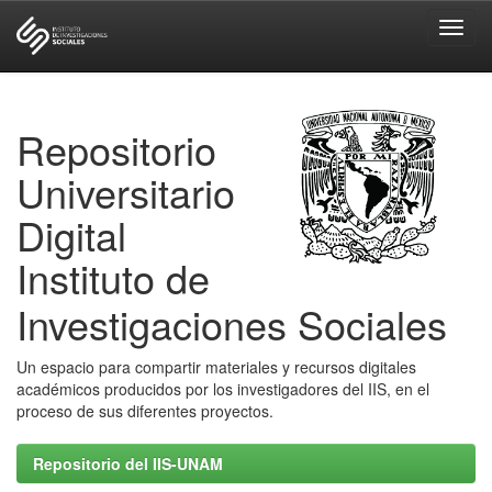
Skip
navigation
Repositorio
Universitario
Digital
Instituto de
Investigaciones Sociales
Un espacio para compartir materiales y recursos digitales
académicos producidos por los investigadores del IIS, en el
proceso de sus diferentes proyectos.
Repositorio del IIS-UNAM