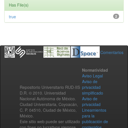
Has File(s)
true
2
Comentarios
Normatividad
Aviso Legal
Aviso de
Repositorio Universitario RUD-IIS
privacidad
D.R. © 2010. Universidad
simplificado
Nacional Autónoma de México.
Aviso de
Ciudad Universitaria, Coyoacán,
privacidad
C. P. 04510, Ciudad de México,
Lineamientos
México.
para la
Este sitio web puede ser utilizado
publicación de
con fines no lucrativos siempre
contenidos