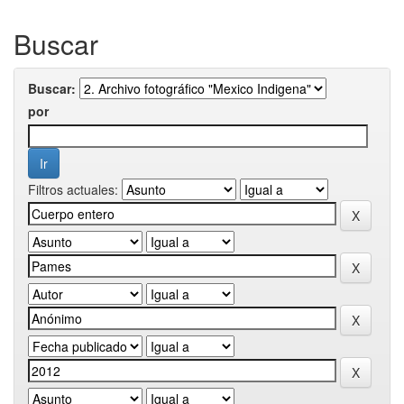
Buscar
Buscar:
por
Filtros actuales: