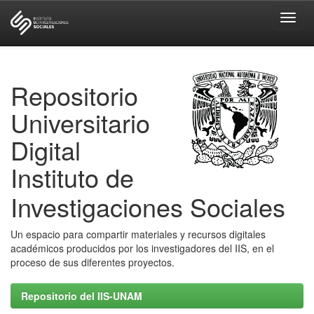
Skip
navigation
Repositorio
Universitario
Digital
Instituto de
Investigaciones Sociales
Un espacio para compartir materiales y recursos digitales
académicos producidos por los investigadores del IIS, en el
proceso de sus diferentes proyectos.
Repositorio del IIS-UNAM