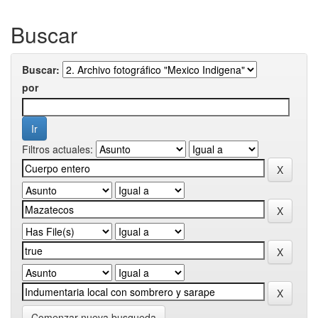
Buscar
Buscar:
por
Filtros actuales:
Comenzar nueva busqueda