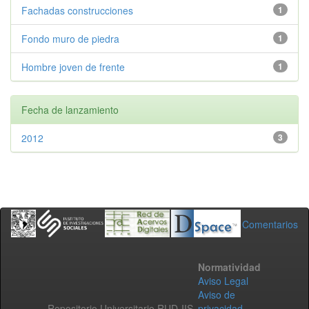
Fachadas construcciones
1
Fondo muro de piedra
1
Hombre joven de frente
1
Fecha de lanzamiento
2012
3
Comentarios
Normatividad
Aviso Legal
Aviso de
Repositorio Universitario RUD-IIS
privacidad