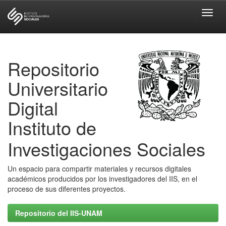
Skip
navigation
Repositorio
Universitario
Digital
Instituto de
Investigaciones Sociales
Un espacio para compartir materiales y recursos digitales
académicos producidos por los investigadores del IIS, en el
proceso de sus diferentes proyectos.
Repositorio del IIS-UNAM