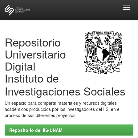
Skip
navigation
Repositorio
Universitario
Digital
Instituto de
Investigaciones Sociales
Un espacio para compartir materiales y recursos digitales
académicos producidos por los investigadores del IIS, en el
proceso de sus diferentes proyectos.
Repositorio del IIS-UNAM