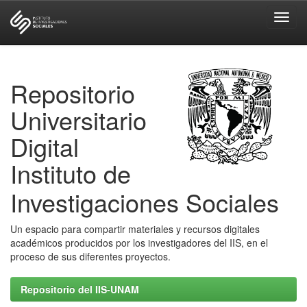
Skip
navigation
Repositorio
Universitario
Digital
Instituto de
Investigaciones Sociales
Un espacio para compartir materiales y recursos digitales
académicos producidos por los investigadores del IIS, en el
proceso de sus diferentes proyectos.
Repositorio del IIS-UNAM