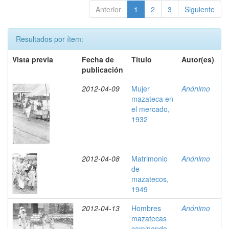
Anterior
1
2
3
Siguiente
Resultados por ítem:
Vista previa
Fecha de
Título
Autor(es)
publicación
2012-04-09
Mujer
Anónimo
mazateca en
el mercado,
1932
2012-04-08
Matrimonio
Anónimo
de
mazatecos,
1949
2012-04-13
Hombres
Anónimo
mazatecas
caminando,