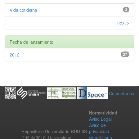
Vida cotidiana
3
next >
Fecha de lanzamiento
2012
27
Comentarios
Normatividad
Aviso Legal
Aviso de
Repositorio Universitario RUD-IIS
privacidad
D.R. © 2010. Universidad
simplificado