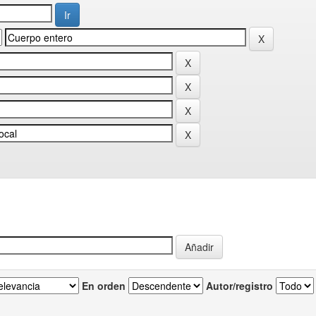
En orden
Autor/registro