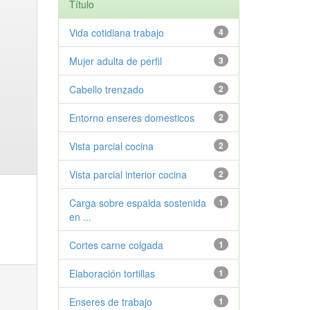
Título
Vida cotidiana trabajo
4
Mujer adulta de perfil
3
Cabello trenzado
2
Entorno enseres domesticos
2
Vista parcial cocina
2
Vista parcial interior cocina
2
Carga sobre espalda sostenida
1
en ...
Cortes carne colgada
1
Elaboración tortillas
1
Enseres de trabajo
1