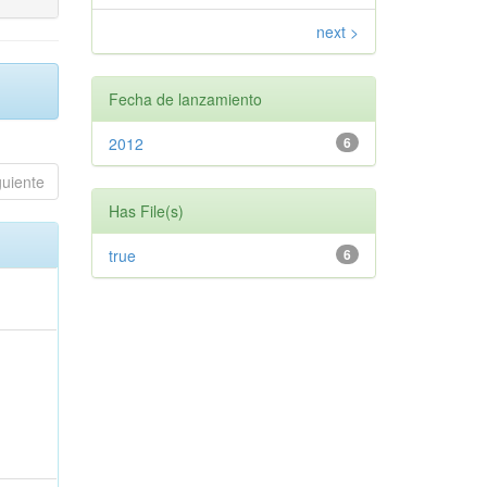
next >
Fecha de lanzamiento
2012
6
guiente
Has File(s)
true
6