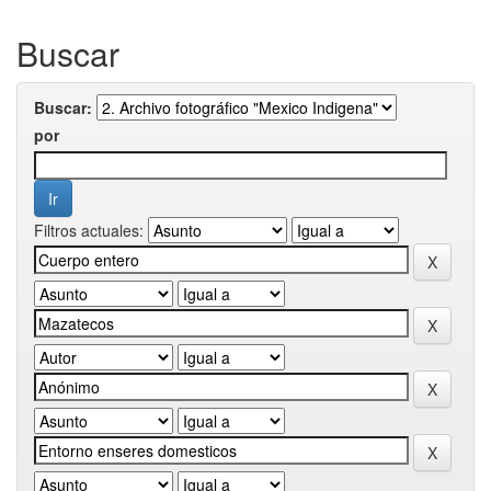
Buscar
Buscar:
por
Filtros actuales: