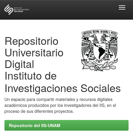
Skip
navigation
Repositorio
Universitario
Digital
Instituto de
Investigaciones Sociales
Un espacio para compartir materiales y recursos digitales
académicos producidos por los investigadores del IIS, en el
proceso de sus diferentes proyectos.
Repositorio del IIS-UNAM