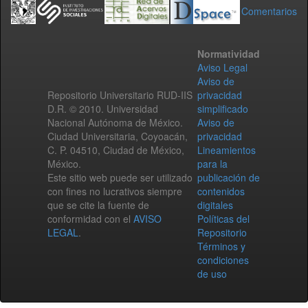
Comentarios
Normatividad
Aviso Legal
Aviso de
Repositorio Universitario RUD-IIS
privacidad
D.R. © 2010. Universidad
simplificado
Nacional Autónoma de México.
Aviso de
Ciudad Universitaria, Coyoacán,
privacidad
C. P. 04510, Ciudad de México,
Lineamientos
México.
para la
Este sitio web puede ser utilizado
publicación de
con fines no lucrativos siempre
contenidos
que se cite la fuente de
digitales
conformidad con el
AVISO
Políticas del
LEGAL
.
Repositorio
Términos y
condiciones
de uso