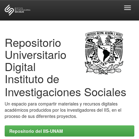
Skip
navigation
Repositorio
Universitario
Digital
Instituto de
Investigaciones Sociales
Un espacio para compartir materiales y recursos digitales
académicos producidos por los investigadores del IIS, en el
proceso de sus diferentes proyectos.
Repositorio del IIS-UNAM