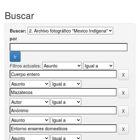
Buscar
Buscar:
por
Filtros actuales: