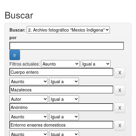
Buscar
Buscar:
por
Filtros actuales: