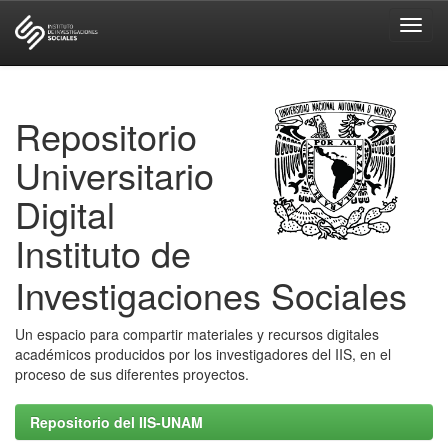
Skip
navigation
Repositorio
Universitario
Digital
Instituto de
Investigaciones Sociales
Un espacio para compartir materiales y recursos digitales
académicos producidos por los investigadores del IIS, en el
proceso de sus diferentes proyectos.
Repositorio del IIS-UNAM