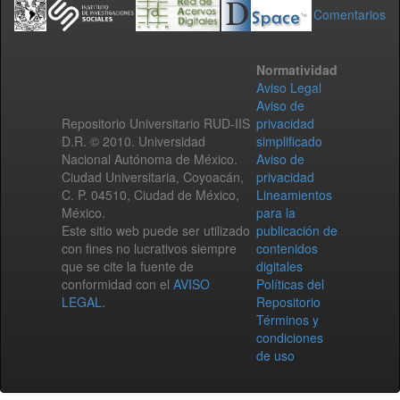
Comentarios
Normatividad
Aviso Legal
Aviso de
Repositorio Universitario RUD-IIS
privacidad
D.R. © 2010. Universidad
simplificado
Nacional Autónoma de México.
Aviso de
Ciudad Universitaria, Coyoacán,
privacidad
C. P. 04510, Ciudad de México,
Lineamientos
México.
para la
Este sitio web puede ser utilizado
publicación de
con fines no lucrativos siempre
contenidos
que se cite la fuente de
digitales
conformidad con el
AVISO
Políticas del
LEGAL
.
Repositorio
Términos y
condiciones
de uso