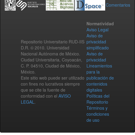
Comentarios
Normatividad
Aviso Legal
Aviso de
Repositorio Universitario RUD-IIS
privacidad
D.R. © 2010. Universidad
simplificado
Nacional Autónoma de México.
Aviso de
Ciudad Universitaria, Coyoacán,
privacidad
C. P. 04510, Ciudad de México,
Lineamientos
México.
para la
Este sitio web puede ser utilizado
publicación de
con fines no lucrativos siempre
contenidos
que se cite la fuente de
digitales
conformidad con el
AVISO
Políticas del
LEGAL
.
Repositorio
Términos y
condiciones
de uso