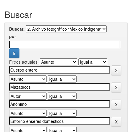
Buscar
Buscar:
por
Filtros actuales: