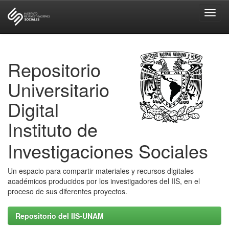
Skip
navigation
Repositorio
Universitario
Digital
Instituto de
Investigaciones Sociales
Un espacio para compartir materiales y recursos digitales
académicos producidos por los investigadores del IIS, en el
proceso de sus diferentes proyectos.
Repositorio del IIS-UNAM