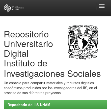
Skip
navigation
Repositorio
Universitario
Digital
Instituto de
Investigaciones Sociales
Un espacio para compartir materiales y recursos digitales
académicos producidos por los investigadores del IIS, en el
proceso de sus diferentes proyectos.
Repositorio del IIS-UNAM