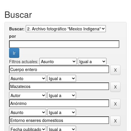
Buscar
Buscar:
por
Filtros actuales: