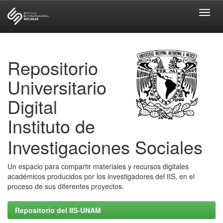
Skip
navigation
Repositorio
Universitario
Digital
Instituto de
Investigaciones Sociales
Un espacio para compartir materiales y recursos digitales
académicos producidos por los investigadores del IIS, en el
proceso de sus diferentes proyectos.
Repositorio del IIS-UNAM