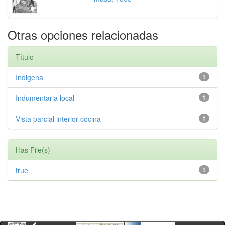
Otras opciones relacionadas
Título
Indigena
1
Indumentaria local
1
Vista parcial interior cocina
1
Has File(s)
true
1