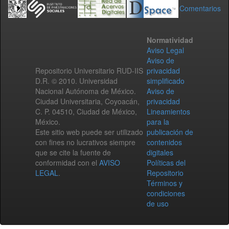
Comentarios
Normatividad
Aviso Legal
Aviso de
Repositorio Universitario RUD-IIS
privacidad
D.R. © 2010. Universidad
simplificado
Nacional Autónoma de México.
Aviso de
Ciudad Universitaria, Coyoacán,
privacidad
C. P. 04510, Ciudad de México,
Lineamientos
México.
para la
Este sitio web puede ser utilizado
publicación de
con fines no lucrativos siempre
contenidos
que se cite la fuente de
digitales
conformidad con el
AVISO
Políticas del
LEGAL
.
Repositorio
Términos y
condiciones
de uso