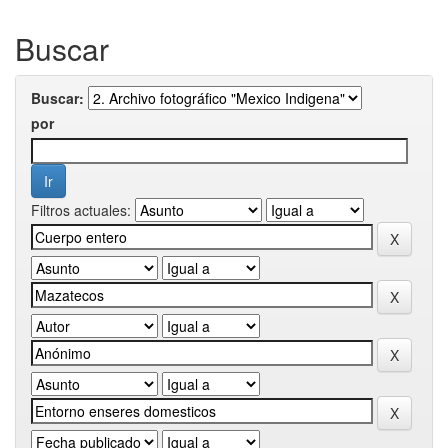
Buscar
Buscar:
por
Filtros actuales: