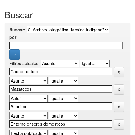
Buscar
Buscar:
por
Filtros actuales: