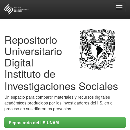
Skip
navigation
Repositorio
Universitario
Digital
Instituto de
Investigaciones Sociales
Un espacio para compartir materiales y recursos digitales
académicos producidos por los investigadores del IIS, en el
proceso de sus diferentes proyectos.
Repositorio del IIS-UNAM